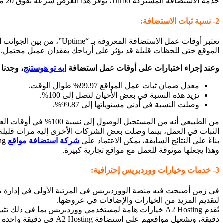
خدمة الاستضافة المشتركة Turbo، يوفر هذا العرض سرعة تفوق 20 مرة سرعة
2- نسبة ثبات الاستضافة:
تعتبر أوقات عمل الاستضافة المعروفة بـ “Uptime”، من بين الجوانب الأساسية في خدمات الاستضافة، حيث يعتبر
الموقع حتى للحظات قليلة قد يؤثر على أرباحك بفقدان عميل محتمل.
وعند إجراء اختبارات على أوقات عمل استضافة
ايه تو هوستنج
، وجدنا 
معدل ضمان ثبات عمل المواقع 99.97% طوال الوقت.
تزيد هذه النسبة في بعض الأحيان لتصل إلى 100%.
وصلت النسبة في أدني مستوياتها إلى 99.87%.
من الطبيعي أنه من المستحيل الوصول إلى نسبة 100% في أوقات العمل، ولم تصل بعض الشركات إلى هذا المستوى
الثبات في العمل، بينما وصلت بعض الشركات الأخرى إليه مرات قليلة.
بناءً على النتائج السابقة، يمكن الاعتماد على
شركة استضافة مواقع
A2 Hosting حيث وصلت لهذا المعدل عدة مرات،
وهذا يجعلها
موثوقة للعمل مع مواقع تجارية كبيرة.
3- خدمات وخيارات ووردبريس إحترافية:
في زمن أصبحت فيه منصة الووردبريس في المرتبة الأولى في إدارة 
لتقديم
المزيد من الخيارات والإضافات في عروضها.
تُقدم A2 Hosting خيارات هامة لمستخدمي ووردبريس بما في ذلك تثبيت الووردبريس على الاستضافة مجانًا في أقل
دقيقة، وتشغيل مواقعهم على استضافة A2 Hosting في دقيقة واحدة مع سرعة تحميل تتفوق بست