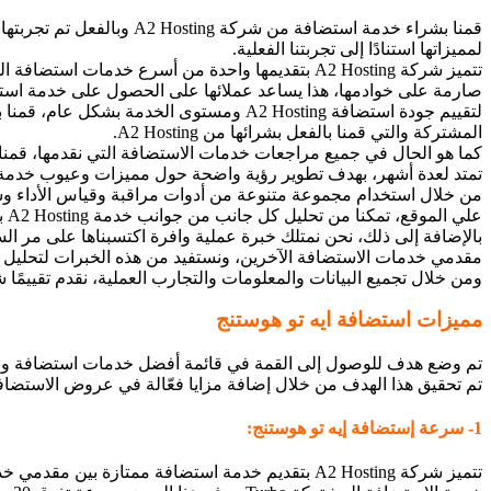
قمنا بشراء خدمة استضافة من شركة A2 Hosting وبالفعل تم تجربتها لعدة أشهر، ولذلك
لمميزاتها استنادًا إلى تجربتنا الفعلية.
تتميز شركة A2 Hosting بتقديمها واحدة من أسرع خدمات استضافة المواقع المتاحة حاليًا، بالإضافة إلى تطبيق
صارمة على خوادمها، هذا يساعد عملائها على الحصول على خدمة استضاف
لتقييم جودة استضافة A2 Hosting ومستوى الخدمة بشكل عام، قمنا بإنشاء موقع ووردبريس تجريبي على خدمة ال
المشتركة والتي قمنا بالفعل بشرائها من A2 Hosting.
كما هو الحال في جميع مراجعات خدمات الاستضافة التي نقدمها، قمنا
تمتد لعدة أشهر، بهدف تطوير رؤية واضحة حول مميزات وعيوب خدمة استضافة g
من خلال استخدام مجموعة متنوعة من أدوات مراقبة وقياس الأداء 
علي الموقع، تمكنا من تحليل كل جانب من
جوانب خدمة A2 Hosting بدقة.
بالإضافة إلى ذلك، نحن نمتلك خبرة عملية وافرة اكتسبناها على مر السنين من
مقدمي خدمات الاستضافة الآخرين، و
نستفيد من هذه الخبرات لتحلي
ومن خلال تجميع البيانات والمعلومات والتجارب العملية، نقدم تقييمًا 
مميزات استضافة ايه تو هوستنج
تم وضع هدف للوصول إلى القمة في قائمة أفضل خدمات استضافة ووردبريس 
تم تحقيق هذا الهدف من خلال إضافة مزايا فعّالة في عروض الاستضاف
1- سرعة إستضافة إيه تو هوستنج:
تتميز شركة A2 Hosting بتقديم خدمة استضافة ممتازة بين مقدمي خدمات استضافة الويب، وخاصةً في العرض الثالث