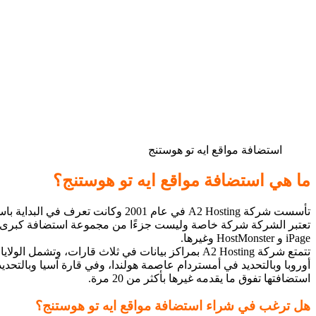
استضافة مواقع ايه تو هوستنج
ما هي استضافة مواقع ايه تو هوستنج؟
تأسست شركة A2 Hosting في عام 2001 وكانت تعرف في البداية باسم Iniquinet، إلا أنه تمت إعادة تسميتها
تعتبر الشركة شركة خاصة وليست جزءًا من مجموعة استضافة كبرى مثل Endurance International الت
iPage و HostMonster وغيرها.
تتمتع شركة A2 Hosting بمراكز بيانات في ثلاث قارات، وتشمل الولايات المتحدة الأمريكية وبالتحديد في ولاية ميشيغان، وفي
أوروبا وبالتحديد في أمستردام عاصمة هولندا، وفي قارة آسيا وبالتحديد
استضافتها تفوق ما يقدمه غيرها بأكثر من 20 مرة.
هل ترغب في شراء استضافة مواقع ايه تو هوستنج؟