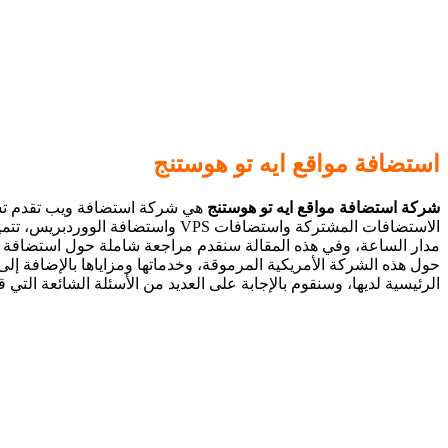
استضافة مواقع ايه تو هوستنج
شركة استضافة مواقع ايه تو هوستنج
هي شركة استضافة ويب تقدم تش
الاستضافات
المشتركة واستضافات VPS واستضافة الووردبريس، تتميز A2 Hosting بسرعتها العالية ودعم العملاء الجيد على
مدار
الساعة، وفي هذه المقالة سنقدم مراجعة شاملة حول استضافة A2 Hosting، يمكنك الحصول على معلومات شاملة
حول هذه الشركة الأمريكية المرموقة، وخدماتها
ومزاياها بالإضافة إل
الرئيسية لديها، وسنقوم بالإجابة على العديد من الأسئلة
الشائعة التي قم