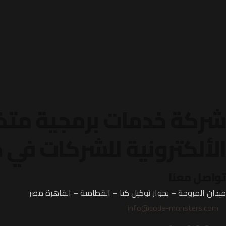
شركة خدمات برمجية متخص
الألكترونية
للشركات في جم
تواصل معنا
ميدان المروحة – بجوار توكيل كيا – القطامية – القاهرة مصر
info@code-monsters.com