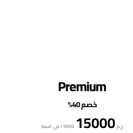
Premium
خصم 40%
15000
ج.م
9000
/
في السنة