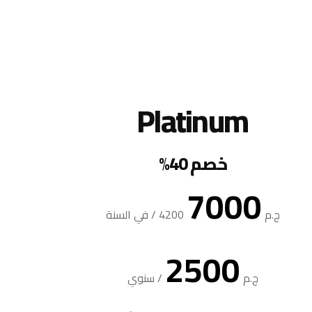
Platinum
خصم 40%
7000
ج.م
4200
/
في السنة
2500
ج.م
/
سنوي