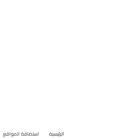
info@code-monsters.com
الرئيسية
استضافة المواقع