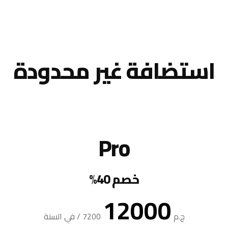
استضافة غير محدودة
Pro
خصم 40%
12000
ج.م
7200
/
في السنة