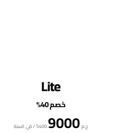
Lite
خصم 40%
9000
ج.م
5400
/
في السنة