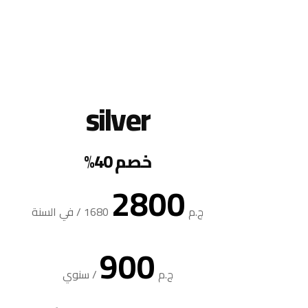
silver
خصم 40%
2800
ج.م
1680
/
في السنة
900
ج.م
/
سنوي