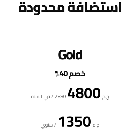
استضافة محدودة
Gold
خصم 40%
4800
ج.م
2880
/
في السنة
1350
ج.م
/
سنوي