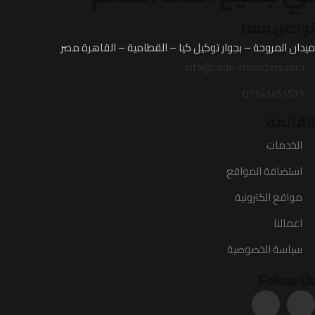
تواصل معنا
ميدان المروحة – بجوار توكيل كيا – القطامية – القاهرة مصر
info@code-monsters.com
01143451571
القائمة
الخدمات
استضافة المواقع
مواقع الكترونية
اعمالنا
سياسة الخصوصية
Follow Us