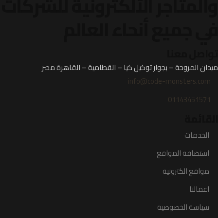
والمتاجر الألكترونية
للشركات
في جميع أنحاء العالم
تواصل معنا
ميدان المروحة – بجوار توكيل كيا – القطامية – القاهرة مصر
info@code-monsters.com
01143451571
القائمة
الخدمات
استضافة المواقع
مواقع الكترونية
اعمالنا
سياسة الخصوصية