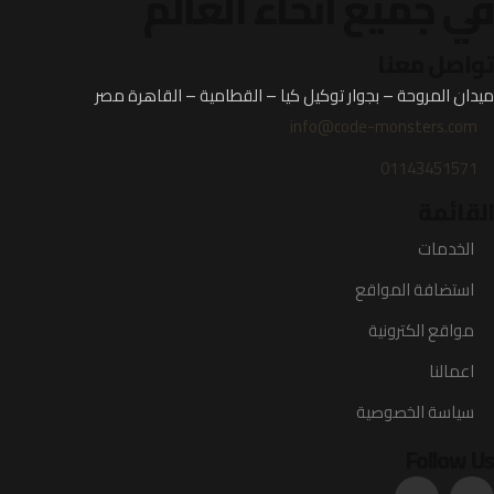
في جميع أنحاء العالم
تواصل معنا
ميدان المروحة – بجوار توكيل كيا – القطامية – القاهرة مصر
info@code-monsters.com
01143451571
القائمة
الخدمات
استضافة المواقع
مواقع الكترونية
اعمالنا
سياسة الخصوصية
Follow Us