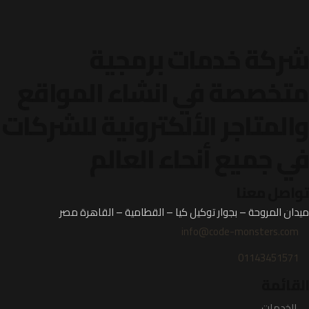
شركة خدمات برمجية
متخصصة في انشاء المواقع
والمتاجر الألكترونية
للشركات
في جميع أنحاء العالم
تواصل معنا
ميدان المروحة – بجوار توكيل كيا – القطامية – القاهرة مصر
info@code-monsters.com
01143451571
القائمة
الخدمات