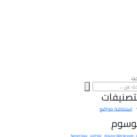
حث
تصنيفات
استضافة مواقع
لوسوم
NameCheap
JustHost
Amazon Web Services -