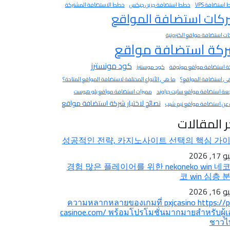
استضافة VPS
خطط استضافة جرين جيكس
خطط الاستضافة المشتركة
كات استضافة المواقع
ت استضافة مواقع الكترونية
كة استضافة مواقع
كود مونسترز
 استضافة مواقع موثوقة
كود موسنترز
ى استضافة المواقع؟
ما هي الأنواع المختلفة لاستضافة المواقع المتاحة؟
عة استضافة مواقع سايت جراوند
مميزات استضافة مواقع بلو هوست
نصائح لاختيار شركة استضافة مواقع
 عن استضافة مواقع نيم شيب
ر المقالات
성공적인 전략, 카지노사이트 선택의 핵심 가
1, 2026
경험 많은 플레이어를 위한 nekoneko win 네
코 win 심층 
1, 2026
ความหลากหลายของเกมที่ pxjcasino https://p
casinoe.com/ พร้อมโปรโมชั่นมากมายสำหรับผู้เ
ชาวไ