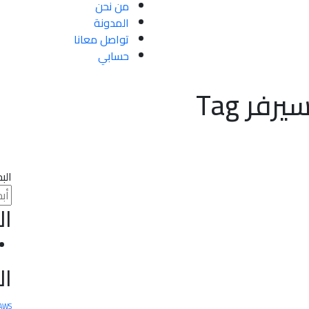
من نحن
المدونة
تواصل معانا
حسابي
فر Tag
الب
ال
ا
 AWS