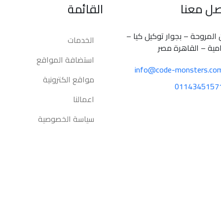
صل معنا
القائمة
 المروحة – بجوار توكيل كيا –
الخدمات
مية – القاهرة مصر
استضافة المواقع
info@code-monsters.co
مواقع الكترونية
0114345157
اعمالنا
سياسة الخصوصية