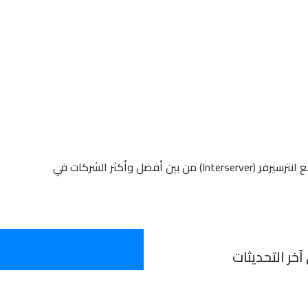
استضافة مواقع انترسيرفر تعد شركة استضافة مواقع انترسيرفر (Interserver) من بين أفضل وأكثر الشركات في
خر التحديثات