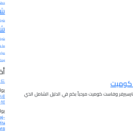
خطط 
شر
شركا
شر
شركة
ما ه
مراج
نبذة
أخ
이드
 كوميت
يوليو 7
سيرفر وفاست كوميت مرحباً بكم في الدليل الشامل الذي
코네
분석
يوليو 6
xj-
ล่น
ทย