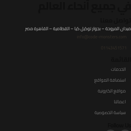
في جميع أنحاء العالم
تواصل معنا
ميدان المروحة – بجوار توكيل كيا – القطامية – القاهرة مصر
info@code-monsters.com
01143451571
القائمة
الخدمات
استضافة المواقع
مواقع الكترونية
اعمالنا
سياسة الخصوصية
Follow Us