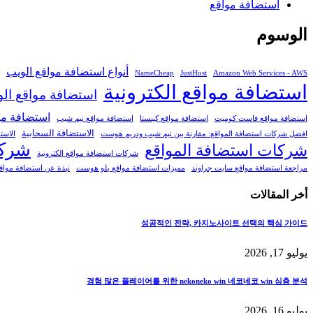
استضافة مواقع
الوسوم
أنواع استضافة مواقع الويب
NameCheap
JustHost
Amazon Web Services - AWS
استضافة مواقع الكترونية
استضافة مواقع ال
استضافة مو
استضافة مواقع فاست كوميت
استضافة مواقع كينستا
استضافة مواقع نيم شيب
الاستضافة السحابية
افضل شركات استضافة المواقع: مقارنة بين نيم شيب ودريم هوست
الاست
شركة
شركات استضافة المواقع
شركات استضافة مواقع الكترونية
مراجعة استضافة مواقع سايت جراوند
مميزات استضافة مواقع بلو هوست
نبذة عن استضافة مواق
أخر المقالات
성공적인 전략, 카지노사이트 선택의 핵심 가이드
يوليو 17, 2026
경험 많은 플레이어를 위한 nekoneko win 네코네코 win 심층 분석
يوليو 16, 2026