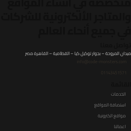
متخصصة في انشاء المواقع
والمتاجر الألكترونية
للشركات
في جميع أنحاء العالم
تواصل معنا
ميدان المروحة – بجوار توكيل كيا – القطامية – القاهرة مصر
info@code-monsters.com
01143451571
القائمة
الخدمات
استضافة المواقع
مواقع الكترونية
اعمالنا