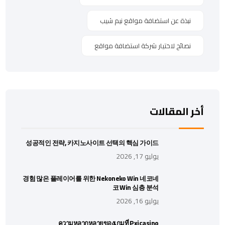
نبذة عن استضافة مواقع نيم شيب
نصائح لاختيار شركة استضافة مواقع
أخر المقالات
성공적인 전략, 카지노사이트 선택의 핵심 가이드
يوليو 17, 2026
경험 많은 플레이어를 위한 Nekoneko Win 네코네
코 Win 심층 분석
يوليو 16, 2026
ความหลากหลายของเกมที่ Pxjcasino