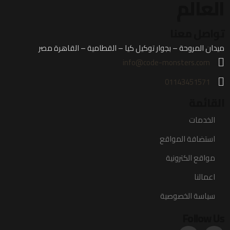
العالم
تواصل معنا
ميدان المروحة – بجوار توكيل كيا – القطامية – القاهرة مصر
info@code-monsters.com
01143451571
القائمة
الخدمات
استضافة المواقع
مواقع الكترونية
اعمالنا
سياسة الخصوصية
Follow Us