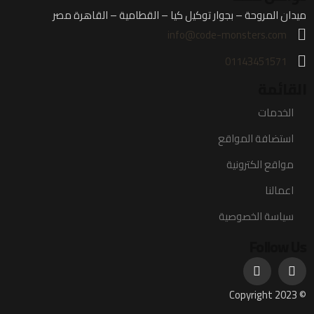
ميدان المروحة – بجوار توكيل كيا – القطامية – القاهرة مصر
info@code-monsters.com
01143451571
القائمة
الخدمات
استضافة المواقع
مواقع الكترونية
اعمالنا
سياسة الخصوصية
Follow Us
© Copyright 2023