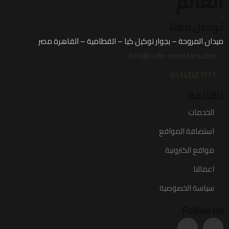
العالم
تواصل معنا
ميدان المروحة – بجوار توكيل كيا – القطامية – القاهرة مصر
info@code-monsters.com
01143451571
القائمة
الخدمات
استضافة المواقع
مواقع الكترونية
اعمالنا
سياسة الخصوصية
Follow Us