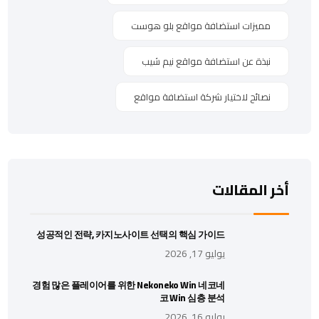
مميزات استضافة مواقع بلو هوست
نبذة عن استضافة مواقع نيم شيب
نصائح لاختيار شركة استضافة مواقع
أخر المقالات
성공적인 전략, 카지노사이트 선택의 핵심 가이드
يوليو 17, 2026
경험 많은 플레이어를 위한 Nekoneko Win 네코네
코 Win 심층 분석
يوليو 16, 2026