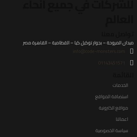
للشركات في جميع أنحاء
العالم
تواصل معنا
ميدان المروحة – بجوار توكيل كيا – القطامية – القاهرة مصر
info@code-monsters.com
01143451571
القائمة
الخدمات
استضافة المواقع
مواقع الكترونية
اعمالنا
سياسة الخصوصية