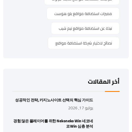
مميزات استضافة مواقع بلو هوست
نبذة عن استضافة مواقع نيم شيب
نصائح لاختيار شركة استضافة مواقع
أخر المقالات
성공적인 전략, 카지노사이트 선택의 핵심 가이드
يوليو 17, 2026
경험 많은 플레이어를 위한 Nekoneko Win 네코네
코 Win 심층 분석