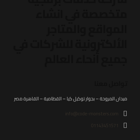
متخصصة في انشاء
المواقع والمتاجر
الألكترونية
للشركات في
جميع أنحاء العالم
تواصل معنا
ميدان المروحة – بجوار توكيل كيا – القطامية – القاهرة مصر
info@code-monsters.com
01143451571