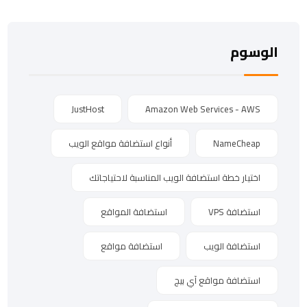
الوسوم
JustHost
Amazon Web Services - AWS
NameCheap
أنواع استضافة مواقع الويب
اختيار خطة استضافة الويب المناسبة لاحتياجاتك
استضافة VPS
استضافة المواقع
استضافة الويب
استضافة مواقع
استضافة مواقع آي بيج