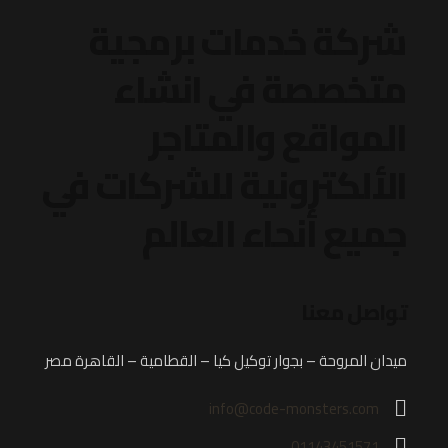
شركة خدمات برمجية
متخصصة في انشاء
المواقع والمتاجر
الألكترونية
للشركات في
جميع أنحاء العالم
تواصل معنا
ميدان المروحة – بجوار توكيل كيا – القطامية – القاهرة مصر
info@code-monsters.com
01143451571