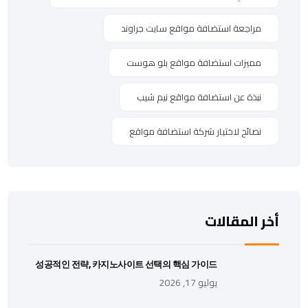
مراجعة استضافة مواقع سايت جراوند
مميزات استضافة مواقع بلو هوست
نبذة عن استضافة مواقع نيم شيب
نصائح لاختيار شركة استضافة مواقع
أخر المقالات
성공적인 전략, 카지노사이트 선택의 핵심 가이드
يوليو 17, 2026