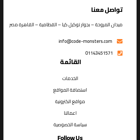
تواصل معنا
ميدان المروحة – بجوار توكيل كيا – القطامية – القاهرة مصر
info@code-monsters.com
01143451571
القائمة
الخدمات
استضافة المواقع
مواقع الكترونية
اعمالنا
سياسة الخصوصية
Follow Us