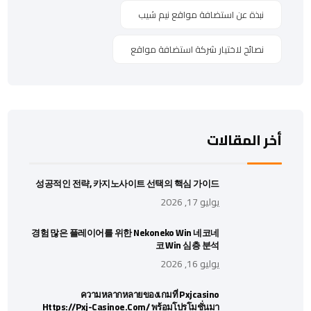
نبذة عن استضافة مواقع نيم شيب
نصائح لاختيار شركة استضافة مواقع
أخر المقالات
성공적인 전략, 카지노사이트 선택의 핵심 가이드
يوليو 17, 2026
경험 많은 플레이어를 위한 Nekoneko Win 네코네
코 Win 심층 분석
يوليو 16, 2026
ความหลากหลายของเกมที่ Pxjcasino
Https://pxj-Casinoe.com/ พร้อมโปรโมชั่นมา