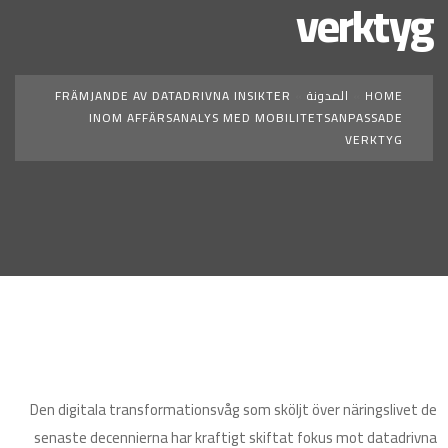
verktyg
HOME
»
المدونة
»
FRÄMJANDE AV DATADRIVNA INSIKTER
INOM AFFÄRSANALYS MED MOBILITETSANPASSADE
VERKTYG
Den digitala transformationsvåg som sköljt över näringslivet de
senaste decennierna har kraftigt skiftat fokus mot datadrivna